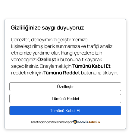
Gizliliğinize saygı duyuyoruz
Blog
Events
Çerezler, deneyiminizi geliştirmemize,
Not Need Digital
kişiselleştirilmiş içerik sunmamıza ve trafiği analiz
Hakkında
Shop
etmemize yardımcı olur. Hangi çerezlere izin
FAQs
Patterns
vereceğinizi
Özelleştir
butonuna tıklayarak
Authors
Themes
What u Need
seçebilirsiniz. Onaylamak için
Tümünü Kabul Et
,
reddetmek için
Tümünü Reddet
butonuna tıklayın.
Özelleştir
Tümünü Reddet
Twenty Twenty-Five
Designed with
WordPress
Tümünü Kabul Et
Tarafından desteklenmektedir