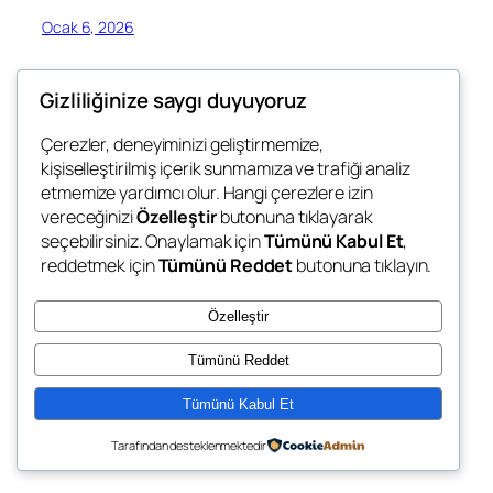
Ocak 6, 2026
Gizliliğinize saygı duyuyoruz
Çerezler, deneyiminizi geliştirmemize,
kişiselleştirilmiş içerik sunmamıza ve trafiği analiz
Blog
Events
etmemize yardımcı olur. Hangi çerezlere izin
Not Need Digital
Hakkında
Shop
vereceğinizi
Özelleştir
butonuna tıklayarak
seçebilirsiniz. Onaylamak için
Tümünü Kabul Et
,
FAQs
Patterns
reddetmek için
Tümünü Reddet
butonuna tıklayın.
Authors
Themes
What u Need
Özelleştir
Tümünü Reddet
Tümünü Kabul Et
Twenty Twenty-Five
Designed with
WordPress
Tarafından desteklenmektedir